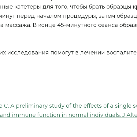
ные катетеры для того, чтобы брать образцы к
 минут перед началом процедуры, затем образ
ла массажа. В конце 45-минутного сеанса образ
 их исследования помогут в лечении воспалит
e C.
A preliminary study of the effects of a single
 and immune function in normal individuals.
J Al