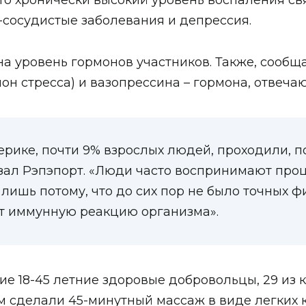
что хронически высокий уровень воспаления св
о-сосудистые заболевания и депрессия.
а уровень гормонов участников. Также, сообщ
он стресса) и вазопрессина – гормона, отвеча
рике, почти 9% взрослых людей, проходили, п
зал Рэпэпорт. «Люди часто воспринимают проц
 лишь потому, что до сих пор не было точных 
ает иммунную реакцию организма».
е 18-45 летние здоровые добровольцы, 29 из 
м сделали 45-минутный массаж в виде легких к