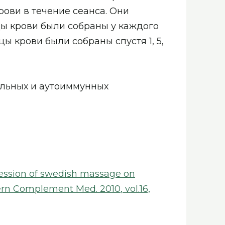
рови в течение сеанса. Они
цы крови были собраны у каждого
цы крови были собраны спустя 1, 5,
ельных и аутоиммунных
 session of swedish massage on
tern Complement Med
.
2010
,
vol.16,