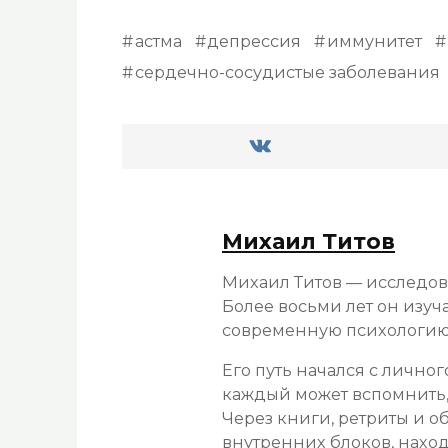
астма
депрессия
иммунитет
сердечно-сосудистые заболевания
Михаил Титов
Михаил Титов — исследова
Более восьми лет он изуч
современную психологию 
Его путь начался с лично
каждый может вспомнить, 
Через книги, ретриты и 
внутренних блоков, наход