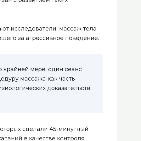
язан с развитием таких
ают исследователи, массаж тела
ющего за агрессивное поведение.
о крайней мере, один сеанс
едуру массажа как часть
физиологических доказательств
которых сделали 45-минутный
асаний в качестве контроля.