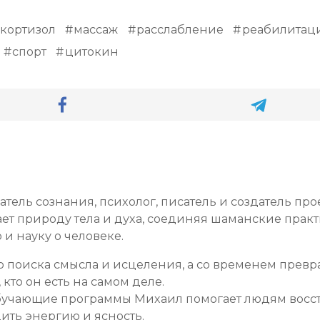
кортизол
массаж
расслабление
реабилитац
спорт
цитокин
тель сознания, психолог, писатель и создатель пр
ает природу тела и духа, соединяя шаманские прак
и науку о человеке.
го поиска смысла и исцеления, а со временем превра
кто он есть на самом деле.
обучающие программы Михаил помогает людям восст
ить энергию и ясность.