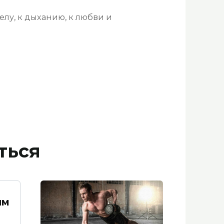
телу, к дыханию, к любви и
ться
ым